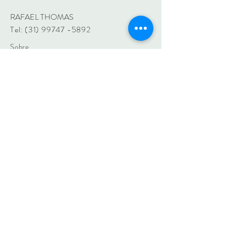
RAFAEL THOMAS
Tel:
(31) 99747 -5892
Sobre
Contato
Envio e Retorno
Política da Loja
Pagamentos
Assine e fique por dentro de tudo
que acontece na RAFAEL
THOMAS
Assine Já