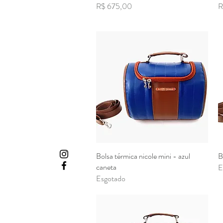
Preço
P
R$ 675,00
R
Bolsa térmica nicole mini - azul
Visualização rápida
B
caneta
E
Esgotado