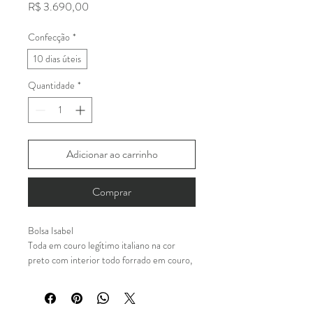
Preço
R$ 3.690,00
Confecção
*
10 dias úteis
Quantidade
*
Adicionar ao carrinho
Comprar
Bolsa Isabel
Toda em couro legítimo italiano na cor
preto com interior todo forrado em couro,
pelica italiana, na cor preto.
Toda trançada a mão por nossos artesãos.
Internamente possui o vão livre e