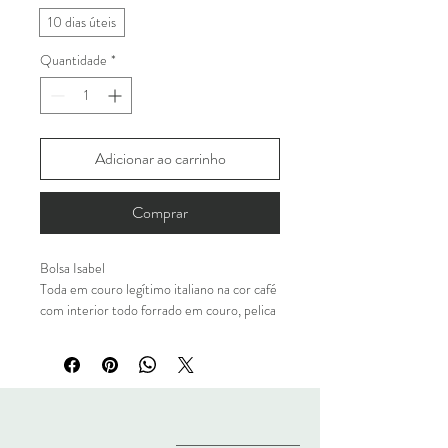
10 dias úteis
Quantidade
*
Adicionar ao carrinho
Comprar
Bolsa Isabel
Toda em couro legítimo italiano na cor café
com interior todo forrado em couro, pelica
italiana, na cor preto.
Toda trançada a mão por nossos artesãos.
Internamente possui o vão livre e
fechamento por lingueta com botão imã e
detalhe em Bridão.
Ferragens banhadas ouro.