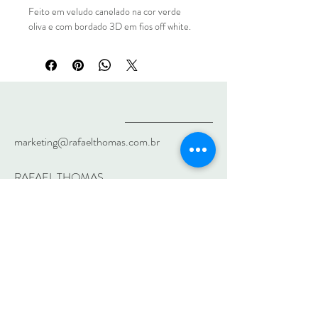
Feito em veludo canelado na cor verde
oliva e com bordado 3D em fios off white.
Com regulagem de tamanho em passador.
Tamanho único
marketing@rafaelthomas.com.br
RAFAEL THOMAS
Tel:
(31) 99747 -5892
Sobre
Contato
Envio e Retorno
Política da Loja
Pagamentos